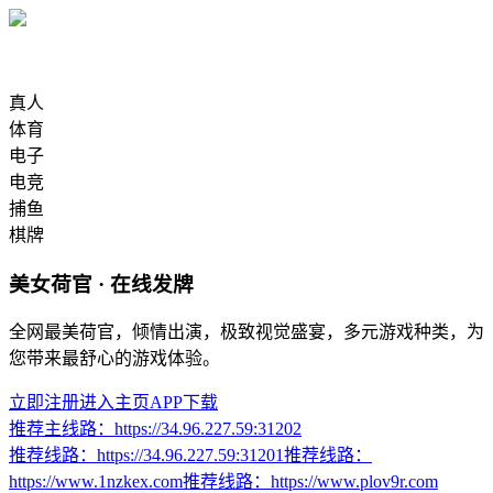
真人
体育
电子
电竞
捕鱼
棋牌
美女荷官 · 在线发牌
全网最美荷官，倾情出演，极致视觉盛宴，多元游戏种类，为
您带来最舒心的游戏体验。
立即注册
进入主页
APP下载
推荐主线路：
https://34.96.227.59:31202
推荐线路：
https://34.96.227.59:31201
推荐线路：
https://www.1nzkex.com
推荐线路：
https://www.plov9r.com